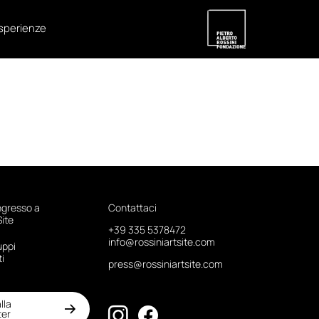
sperienze
ngresso a
Contattaci
Site
+39 335 5378472
info@rossiniartsite.com
uppi
ti
press@rossiniartsite.com
alla
ter