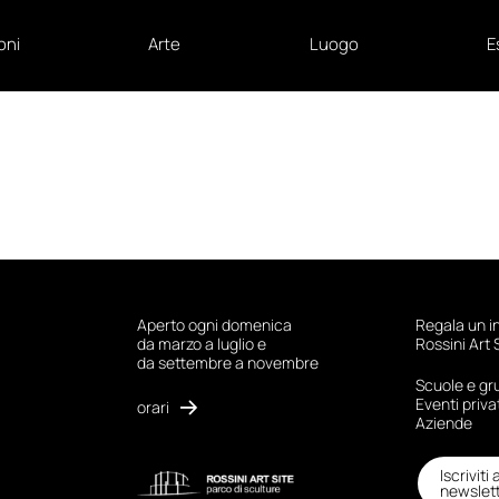
oni
Arte
Luogo
E
Aperto ogni domenica
Regala un i
da marzo a luglio e
Rossini Art 
da settembre a novembre
Scuole e gr
Eventi priva
orari
Aziende
Iscriviti 
newslet