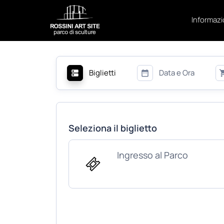
Skip
to
Informazi
content
Biglietti
Data e Ora
Seleziona il biglietto
Ingresso al Parco