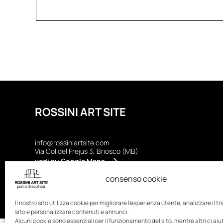
ROSSINI ART SITE
info@rossiniartsite.com
Via Col del Frejus 3, Briosco (MB)
vedi su Google Maps
consenso cookie
Regolamento
|
Privacy Policy
|
Cookie Policy
Il nostro sito utilizza cookie per migliorare l'esperienza utente, analizzare il tr
sito e personalizzare contenuti e annunci.
Alcuni cookie sono essenziali per il funzionamento del sito, mentre altri ci ai