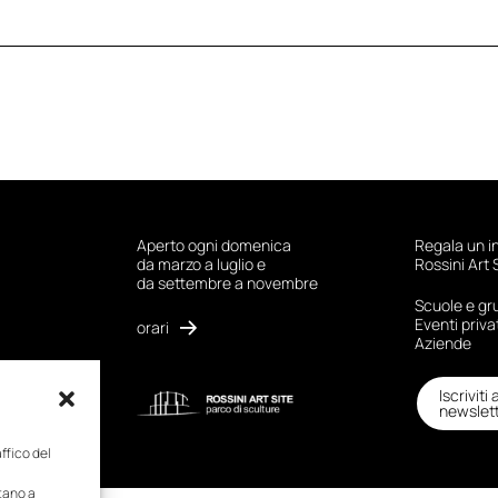
Aperto ogni domenica
Regala un i
da marzo a luglio e
Rossini Art 
da settembre a novembre
Scuole e gr
Eventi priva
orari
Aziende
Iscriviti 
newslet
affico del
utano a