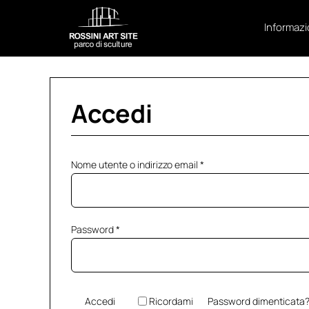
Skip
to
Informazi
content
Accedi
Richiesto
Nome utente o indirizzo email
*
Richiesto
Password
*
Accedi
Ricordami
Password dimenticata