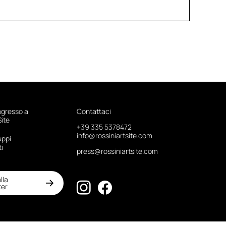
ngresso a
Contattaci
Site
+39 335 5378472
info@rossiniartsite.com
uppi
ti
press@rossiniartsite.com
alla
ter